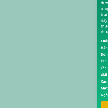
đượ
ứng
trải
nay
thư
thứ
Cuộ
Hàn
Dòn
Tần 
Tần 
Giải
Xác 
Mức 
Ngà