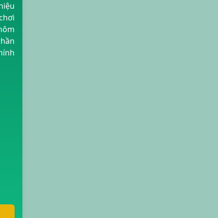
hiệu
chơi
y hôm
phần
hính