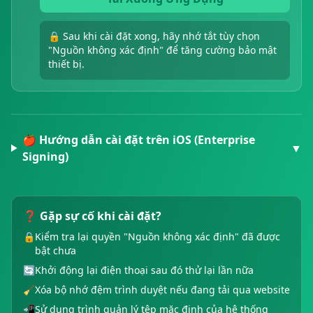
🔒 Sau khi cài đặt xong, hãy nhớ tắt tùy chọn
"Nguồn không xác định" để tăng cường bảo mật
thiết bị.
🍎 Hướng dẫn cài đặt trên iOS (Enterprise
▼
Signing)
❓ Gặp sự cố khi cài đặt?
🔒
Kiểm tra lại quyền "Nguồn không xác định" đã được
bật chưa
🔄
Khởi động lại điện thoại sau đó thử lại lần nữa
🧹
Xóa bộ nhớ đệm trình duyệt nếu đang tải qua website
📲
Sử dụng trình quản lý tệp mặc định của hệ thống