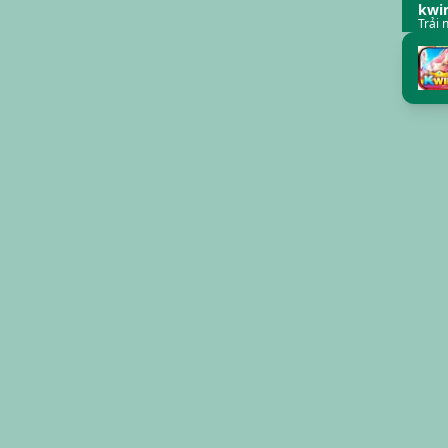
kwi
Trải 