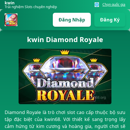
kwin
🌐
Chọn quốc gia
Trải nghiệm Slots chuyên nghiệp
Đăng Nhập
Đăng Ký
kwin Diamond Royale
Diamond Royale là trò chơi slot cao cấp thuộc bộ sưu
tập đặc biệt của kwin68. Với thiết kế sang trọng lấy
cảm hứng từ kim cương và hoàng gia, người chơi sẽ