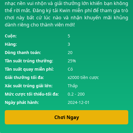
nhạc nền vui nhộn và giải thưởng lớn khiến bạn không
thể rời mắt. Đăng ký tải Kwin miễn phí để tham gia trò
chơi này bất cứ lúc nào và nhận khuyến mãi khủng
dành riêng cho thành viên mới!
Cuộn:
5
Hàng:
3
Dòng thanh toán:
20
Tần suất trúng thưởng:
25%
Tần suất quay miễn phí:
Có
Giải thưởng tối đa:
x2000 tiền cược
Xác suất trúng giải lớn:
Thấp
Mức cược tối thiểu-tối đa:
0.2 - 200
Ngày phát hành:
2024-12-01
Chơi Ngay